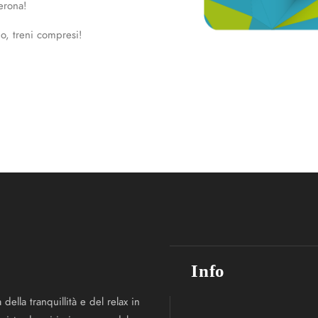
Verona!
no, treni compresi!
Info
della tranquillità e del relax in