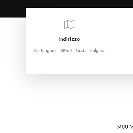
Indirizzo
Via Negheli, 38064 - Costa - Folgaria
MUU V