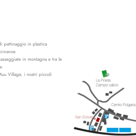
di pattinaggio in plastica
icinanze.
passeggiate in montagna e tra le
a.
u Village, i nostri piccoli